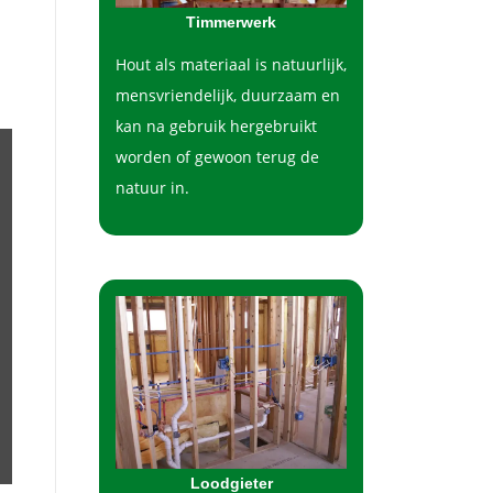
Timmerwerk
Hout als materiaal is natuurlijk,
mensvriendelijk, duurzaam en
kan na gebruik hergebruikt
worden of gewoon terug de
natuur in.
Loodgieter