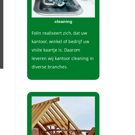
cleaning
Folin realiseert zich, dat uw
kantoor, winkel of bedrijf uw
visite kaartje is. Daarom
leveren wij kantoor cleaning in
diverse branches.