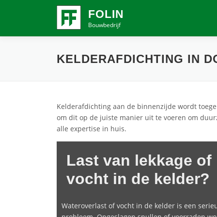
Ga
FOLIN
naar
Bouwbedrijf
de
inhoud
KELDERAFDICHTING IN 
Kelderafdichting aan de binnenzijde wordt toegep
om dit op de juiste manier uit te voeren om duurz
alle expertise in huis.
Last van lekkage of
vocht in de kelder?
Wateroverlast of vocht in de kelder is een serie
probleem. Opgeslagen spullen of voorraden w