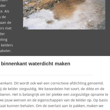
lder
e. Als
n de
 aan de
rs niet
der
hting
 kelders
abeler.
e binnenkant waterdicht maken
nenkant. Dit wordt ook wel een correctieve afdichting genoemd.
j de kelder zorgvuldig. We beoordelen het soort, de dikte en de
eren. Het is belangrijk om ter plekke een zorgvuldige opname te
 we jouw wensen en de eigenschappen van de kelder op. Op basis
taat kunnen behalen. Om de overlast aan te pakken, maken we