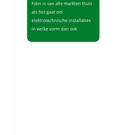
Folin is van alle markten thuis
als het gaat om
elektrotechnische installaties
in welke vorm dan ook.