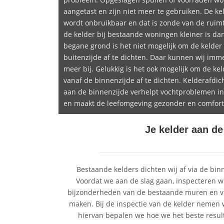
aangetast en zijn niet meer te gebruiken. De ke
wordt onbruikbaar en dat is zonde van de ruimt
de kelder bij bestaande woningen kleiner is da
begane grond is het niet mogelijk om de kelder
buitenzijde af te dichten. Daar kunnen wij imme
meer bij. Gelukkig is het ook mogelijk om de kel
vanaf de binnenzijde af te dichten. Kelderafdic
aan de binnenzijde verhelpt vochtproblemen in
en maakt de leefomgeving gezonder en comfort
Je kelder aan d
Bestaande kelders dichten wij af via de bin
Voordat we aan de slag gaan, inspecteren wi
bijzonderheden van de bestaande muren en vlo
maken. Bij de inspectie van de kelder nemen
hiervan bepalen we hoe we het beste resul