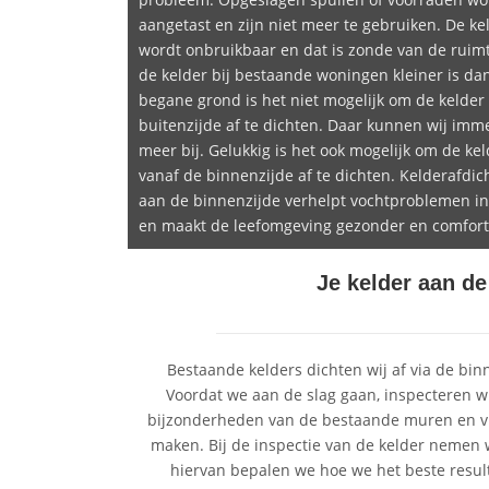
aangetast en zijn niet meer te gebruiken. De ke
wordt onbruikbaar en dat is zonde van de ruimt
de kelder bij bestaande woningen kleiner is da
begane grond is het niet mogelijk om de kelder
buitenzijde af te dichten. Daar kunnen wij imme
meer bij. Gelukkig is het ook mogelijk om de kel
vanaf de binnenzijde af te dichten. Kelderafdic
aan de binnenzijde verhelpt vochtproblemen in
en maakt de leefomgeving gezonder en comfort
Je kelder aan d
Bestaande kelders dichten wij af via de bin
Voordat we aan de slag gaan, inspecteren wi
bijzonderheden van de bestaande muren en vlo
maken. Bij de inspectie van de kelder nemen
hiervan bepalen we hoe we het beste resul