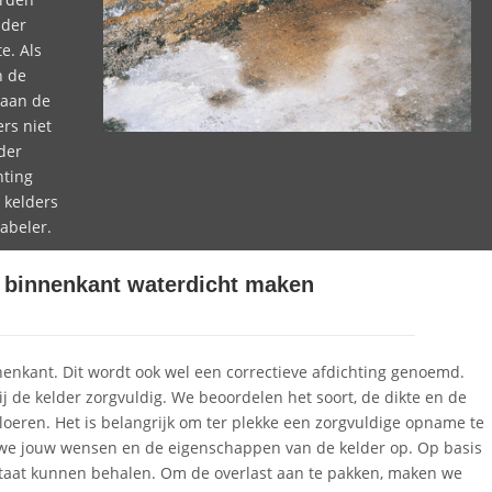
lder
e. Als
n de
 aan de
rs niet
der
hting
 kelders
abeler.
e binnenkant waterdicht maken
nenkant. Dit wordt ook wel een correctieve afdichting genoemd.
j de kelder zorgvuldig. We beoordelen het soort, de dikte en de
eren. Het is belangrijk om ter plekke een zorgvuldige opname te
 we jouw wensen en de eigenschappen van de kelder op. Op basis
taat kunnen behalen. Om de overlast aan te pakken, maken we