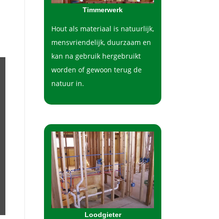
Timmerwerk
Hout als materiaal is natuurlijk,
mensvriendelijk, duurzaam en
kan na gebruik hergebruikt
worden of gewoon terug de
natuur in.
Loodgieter