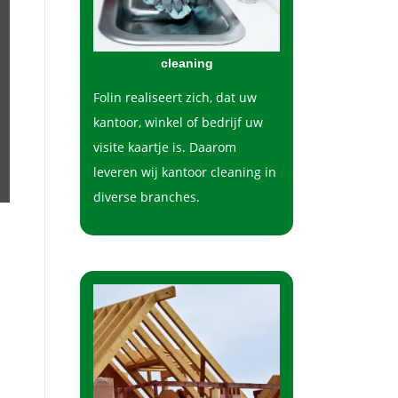
cleaning
Folin realiseert zich, dat uw
kantoor, winkel of bedrijf uw
visite kaartje is. Daarom
leveren wij kantoor cleaning in
diverse branches.