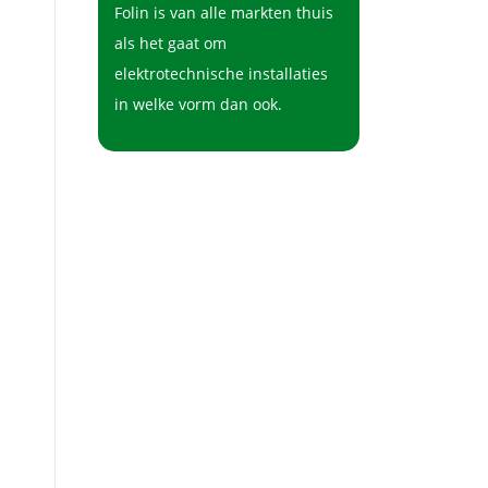
Folin is van alle markten thuis
als het gaat om
elektrotechnische installaties
in welke vorm dan ook.