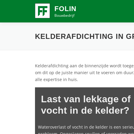
Ga
FOLIN
naar
Bouwbedrijf
de
inhoud
KELDERAFDICHTING IN 
Kelderafdichting aan de binnenzijde wordt toegep
om dit op de juiste manier uit te voeren om duurz
alle expertise in huis.
Last van lekkage of
vocht in de kelder?
Wateroverlast of vocht in de kelder is een serie
probleem. Opgeslagen spullen of voorraden w