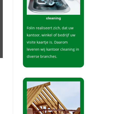
cleaning
Folin realiseert zich, dat uw
kantoor, winkel of bedrijf uw
visite kaartje is. Daarom
leveren wij kantoor cleaning in
diverse branches.