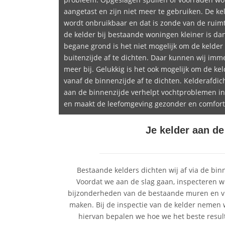
aangetast en zijn niet meer te gebruiken. De ke
wordt onbruikbaar en dat is zonde van de ruimt
de kelder bij bestaande woningen kleiner is da
begane grond is het niet mogelijk om de kelder
buitenzijde af te dichten. Daar kunnen wij imme
meer bij. Gelukkig is het ook mogelijk om de kel
vanaf de binnenzijde af te dichten. Kelderafdic
aan de binnenzijde verhelpt vochtproblemen in
en maakt de leefomgeving gezonder en comfort
Je kelder aan d
Bestaande kelders dichten wij af via de bin
Voordat we aan de slag gaan, inspecteren wi
bijzonderheden van de bestaande muren en vlo
maken. Bij de inspectie van de kelder nemen
hiervan bepalen we hoe we het beste resul