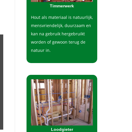
Timmerwerk
Hout als materiaal is natuurlijk,
mensvriendelijk, duurzaam en
kan na gebruik hergebruikt
worden of gewoon terug de
natuur in.
Loodgieter