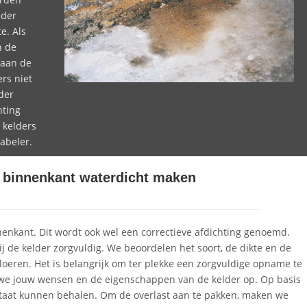
lder
e. Als
n de
 aan de
rs niet
der
hting
 kelders
abeler.
e binnenkant waterdicht maken
nenkant. Dit wordt ook wel een correctieve afdichting genoemd.
j de kelder zorgvuldig. We beoordelen het soort, de dikte en de
eren. Het is belangrijk om ter plekke een zorgvuldige opname te
 we jouw wensen en de eigenschappen van de kelder op. Op basis
taat kunnen behalen. Om de overlast aan te pakken, maken we