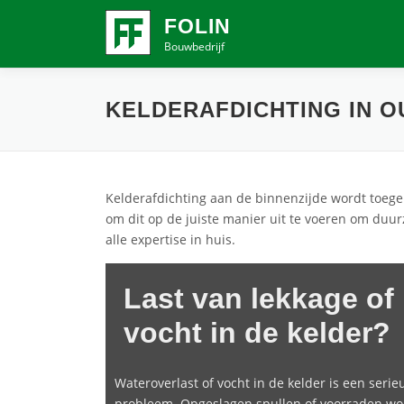
Ga
FOLIN
naar
Bouwbedrijf
de
inhoud
KELDERAFDICHTING IN O
Kelderafdichting aan de binnenzijde wordt toegep
om dit op de juiste manier uit te voeren om duurz
alle expertise in huis.
Last van lekkage of
vocht in de kelder?
Wateroverlast of vocht in de kelder is een serie
probleem. Opgeslagen spullen of voorraden w