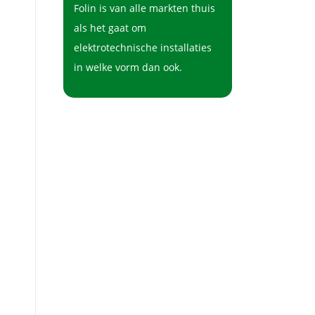
Folin is van alle markten thuis
als het gaat om
elektrotechnische installaties
in welke vorm dan ook.