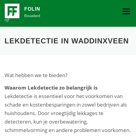
Ga
naar
FOLIN
Menu
de
Bouwbed
rijf
inhoud
VOCHTBESTRIJDING
LEKDETECTIE IN WADDINXVEEN
(VER)BOUW EN SCHILDERBEDRIJF
CONTACT
Wat hebben we te bieden?
Waarom Lekdetectie zo belangrijk is
Lekdetectie is essentieel voor het voorkomen van
schade en kostenbesparingen in zowel bedrijven als
huishoudens. Door vroegtijdig lekkages te
detecteren, kun je overbewatering,
schimmelvorming en andere problemen voorkomen.