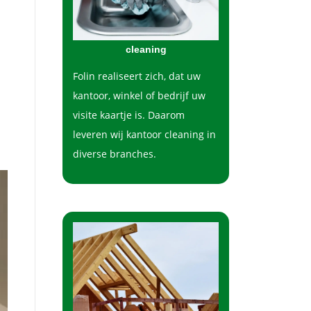
cleaning
Folin realiseert zich, dat uw
kantoor, winkel of bedrijf uw
visite kaartje is. Daarom
leveren wij kantoor cleaning in
diverse branches.