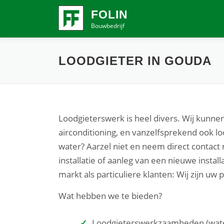
Ga
FOLIN
naar
Bouwbedrijf
de
inhoud
LOODGIETER IN GOUDA
Loodgieterswerk is heel divers. Wij kunnen
airconditioning, en vanzelfsprekend ook l
water? Aarzel niet en neem direct contac
installatie of aanleg van een nieuwe instal
markt als particuliere klanten: Wij zijn uw 
Wat hebben we te bieden?
Loodgieterswerkzaamheden (water