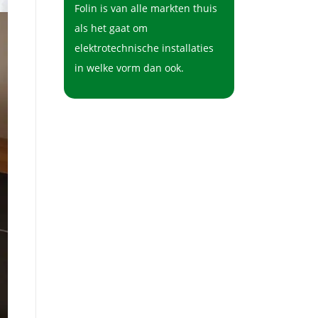
Folin is van alle markten thuis
als het gaat om
elektrotechnische installaties
in welke vorm dan ook.