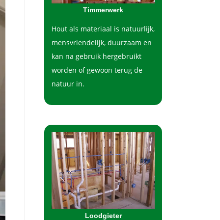
Timmerwerk
Hout als materiaal is natuurlijk,
mensvriendelijk, duurzaam en
kan na gebruik hergebruikt
worden of gewoon terug de
natuur in.
Loodgieter