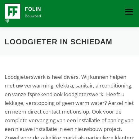
Ga
naar
FOLIN
Menu
de
Bouwbed
rijf
inhoud
VOCHTBESTRIJDING
LOODGIETER IN SCHIEDAM
(VER)BOUW EN SCHILDERBEDRIJF
CONTACT
Loodgieterswerk is heel divers. Wij kunnen helpen
met uw verwarming, elektra, sanitair, airconditioning,
en vanzelfsprekend ook loodgieterswerk. Heeft u
lekkage, verstopping of geen warm water? Aarzel niet
en neem direct contact met ons op. Ook voor de
complete vervanging van een installatie of aanleg van
een nieuwe installatie in een nieuwbouw project.
Zowel voor de zakelijke markt als particuliere klanten: