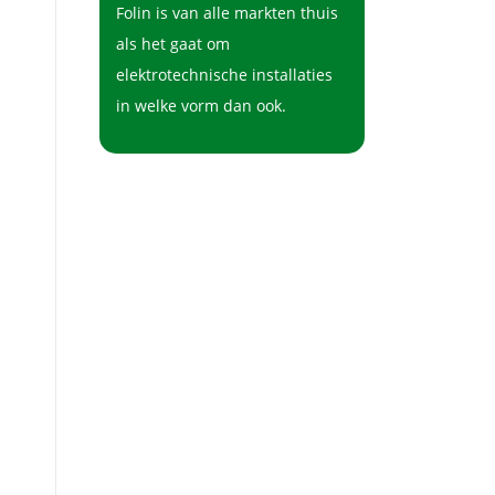
Folin is van alle markten thuis
als het gaat om
elektrotechnische installaties
in welke vorm dan ook.