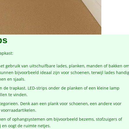
ps
rapkast:
et gebruik van uitschuifbare lades, planken, manden of bakken o
kunnen bijvoorbeeld ideaal zijn voor schoenen, terwijl lades handi
nen en sjaals.
 in de trapkast. LED-strips onder de planken of een kleine lamp
len te vinden.
categorieën. Denk aan een plank voor schoenen, een andere voor
voorraadartikelen.
ken of ophangsystemen om bijvoorbeeld bezems, stofzuigers of
ij en oogt de ruimte netjes.