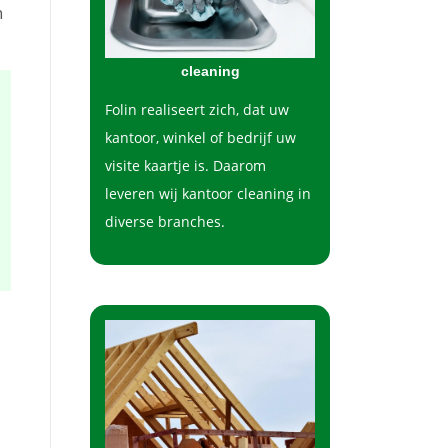
n
cleaning
Folin realiseert zich, dat uw
kantoor, winkel of bedrijf uw
visite kaartje is. Daarom
leveren wij kantoor cleaning in
diverse branches.