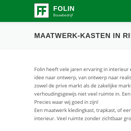
Ga
FOLIN
naar
Bouwbedrijf
de
inhoud
MAATWERK-KASTEN IN R
Folin heeft vele jaren ervaring in interie
idee naar ontwerp, van ontwerp naar realisa
zowel de prive markt als de zakelijke mar
verhoudingsgewijs niet veel ruimte in. Ee
Precies waar wij goed in zijn!
Een maatwerk kledingkast, trapkast, of een
interieur. Veel ruimte zonder zichtbaar gr