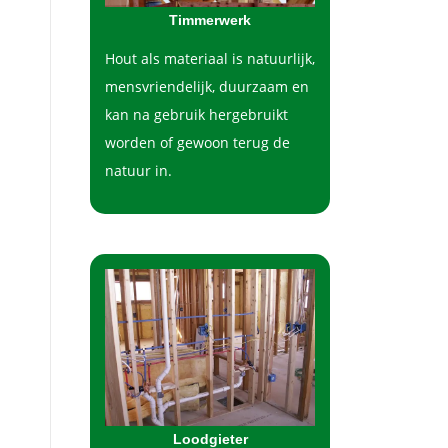
Timmerwerk
Hout als materiaal is natuurlijk,
mensvriendelijk, duurzaam en
kan na gebruik hergebruikt
worden of gewoon terug de
natuur in.
Loodgieter