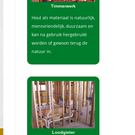
Timmerwerk
Hout als materiaal is natuurlijk,
mensvriendelijk, duurzaam en
kan na gebruik hergebruikt
worden of gewoon terug de
natuur in.
Loodgieter