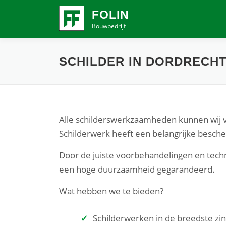
Ga
FOLIN
naar
Bouwbedrijf
de
inhoud
SCHILDER IN DORDRECH
Alle schilderswerkzaamheden kunnen wij vo
Schilderwerk heeft een belangrijke bescher
Door de juiste voorbehandelingen en techn
een hoge duurzaamheid gegarandeerd.
Wat hebben we te bieden?
Schilderwerken in de breedste zi