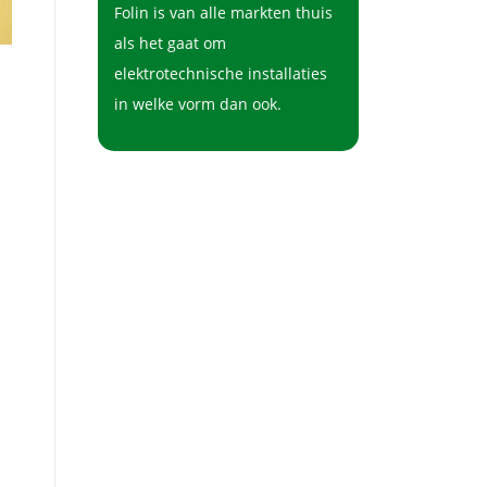
Folin is van alle markten thuis
als het gaat om
elektrotechnische installaties
in welke vorm dan ook.