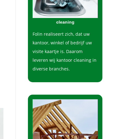
cleaning
Folin realiseert zich, dat uw
kantoor, winkel of bedrijf uw
visite kaartje is. Daarom
leveren wij kantoor cleaning in
diverse branches.