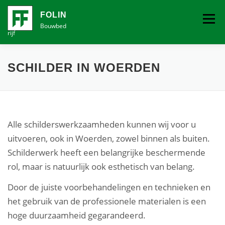
Ga
naar
FOLIN
Menu
de
Bouwbed
rijf
inhoud
VOCHTBESTRIJDING
SCHILDER IN WOERDEN
(VER)BOUW EN SCHILDERBEDRIJF
CONTACT
Alle schilderswerkzaamheden kunnen wij voor u
uitvoeren, ook in Woerden, zowel binnen als buiten.
Schilderwerk heeft een belangrijke beschermende
rol, maar is natuurlijk ook esthetisch van belang.
Door de juiste voorbehandelingen en technieken en
het gebruik van de professionele materialen is een
hoge duurzaamheid gegarandeerd.