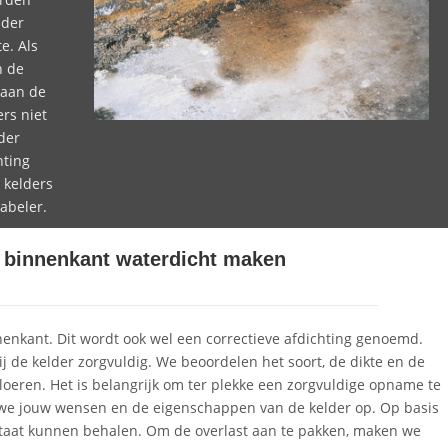
lder
e. Als
n de
 aan de
rs niet
der
hting
 kelders
abeler.
e binnenkant waterdicht maken
nenkant. Dit wordt ook wel een correctieve afdichting genoemd.
j de kelder zorgvuldig. We beoordelen het soort, de dikte en de
eren. Het is belangrijk om ter plekke een zorgvuldige opname te
 we jouw wensen en de eigenschappen van de kelder op. Op basis
taat kunnen behalen. Om de overlast aan te pakken, maken we