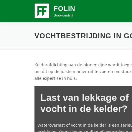
Ga
FOLIN
naar
Bouwbedrijf
de
inhoud
VOCHTBESTRIJDING IN 
Kelderafdichting aan de binnenzijde wordt toegep
om dit op de juiste manier uit te voeren om duurz
alle expertise in huis.
Last van lekkage of
vocht in de kelder?
Wateroverlast of vocht in de kelder is een serie
probleem. Opgeslagen spullen of voorraden w