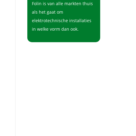
Folin is van alle markten thuis
als het gaat om
elektrotechnische installaties
in welke vorm dan ook.