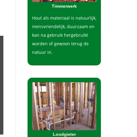
Timmerwerk
Hout als materiaal is natuurlijk,
mensvriendelijk, duurzaam en
kan na gebruik hergebruikt
worden of gewoon terug de
natuur in.
Loodgieter