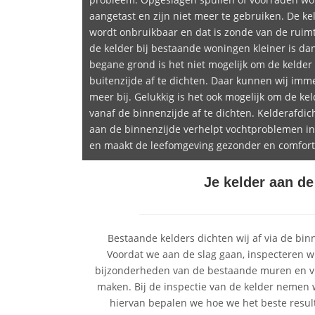
aangetast en zijn niet meer te gebruiken. De ke
wordt onbruikbaar en dat is zonde van de ruimt
de kelder bij bestaande woningen kleiner is da
begane grond is het niet mogelijk om de kelder
buitenzijde af te dichten. Daar kunnen wij imme
meer bij. Gelukkig is het ook mogelijk om de kel
vanaf de binnenzijde af te dichten. Kelderafdic
aan de binnenzijde verhelpt vochtproblemen in
en maakt de leefomgeving gezonder en comfort
Je kelder aan d
Bestaande kelders dichten wij af via de bin
Voordat we aan de slag gaan, inspecteren wi
bijzonderheden van de bestaande muren en vlo
maken. Bij de inspectie van de kelder nemen
hiervan bepalen we hoe we het beste resul