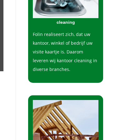
cleaning
Folin realiseert zich, dat uw
kantoor, winkel of bedrijf uw
visite kaartje is. Daarom
leveren wij kantoor cleaning in
diverse branches.