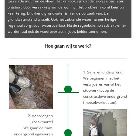
tussen de muur en de vloer. Het kan ook zijn dat de lekkage pas later
ontstaat, door verzakking van de woning. Het probleem komt keer op
keer terug. Drukkend grondwater is hier de oorzaak van. De
grondwaterstand wisselt. Ook het zakkende water na een hevige
regenbui zorgt voor wateroverlast. Nu de regenbuien steeds extremer
worden, zal ook de wateroverlast in jouw kelder toenemen.
Hoe gaan wij te werk?
1. Saneren ondergrond
We beginnen met het
verwijderen van al het
stucwerk tot op de
constructieve ondergrond
(metselwerk/beton).
2. Aanbrengen
uitvlakmortel
We gaan de ruwe
ondergrond egaliseren