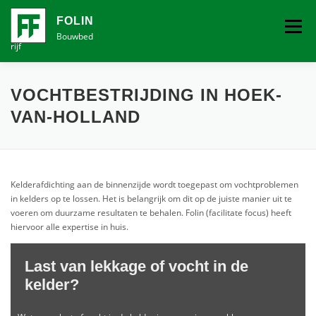
Ga
naar
FOLIN
Menu
de
Bouwbed
rijf
inhoud
VOCHTBESTRIJDING
VOCHTBESTRIJDING IN HOEK-
VAN-HOLLAND
(VER)BOUW EN SCHILDERBEDRIJF
CONTACT
Kelderafdichting aan de binnenzijde wordt toegepast om vochtproblemen
in kelders op te lossen. Het is belangrijk om dit op de juiste manier uit te
voeren om duurzame resultaten te behalen. Folin (facilitate focus) heeft
hiervoor alle expertise in huis.
Last van lekkage of vocht in de
kelder?